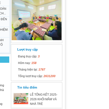
Ẻ
TOÁN
H...
 ĐẾN
HIỆM:
NH
TỔ
Lượt truy cập
Đang truy cập:
3
Hôm nay:
158
Tháng hiện tại:
1787
Tổng lượt truy cập:
2631200
hững
Tin tiêu điểm
Nhà
LỄ TỔNG KẾT 2025-
2026 KHỐI MẦM VÀ
ng
NHÀ TRẺ