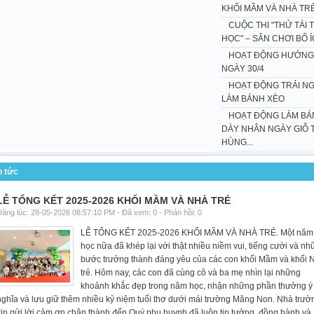
KHỐI MẦM VÀ NHÀ TR
CUỘC THI "THỬ TÀI 
HỌC" – SÂN CHƠI BỔ ÍC
HOẠT ĐỘNG HƯỚNG
NGÀY 30/4
HOẠT ĐỘNG TRẢI NG
LÀM BÁNH XÈO
HOẠT ĐỘNG LÀM BÁ
DÀY NHÂN NGÀY GIỖ 
HÙNG...
n tức
LỄ TỔNG KẾT 2025-2026 KHỐI MẦM VÀ NHÀ TRẺ
ăng lúc: 28-05-2026 08:57:10 PM - Đã xem: 0 - Phản hồi: 0
LỄ TỔNG KẾT 2025-2026 KHỐI MẦM VÀ NHÀ TRẺ. Một năm
học nữa đã khép lại với thật nhiều niềm vui, tiếng cười và n
bước trưởng thành đáng yêu của các con khối Mầm và khối 
trẻ. Hôm nay, các con đã cùng cô và ba mẹ nhìn lại những
khoảnh khắc đẹp trong năm học, nhận những phần thưởng ý
nghĩa và lưu giữ thêm nhiều kỷ niệm tuổi thơ dưới mái trường Măng Non. Nhà trườ
xin gửi lời cảm ơn chân thành đến Quý phụ huynh đã luôn tin tưởng, đồng hành và