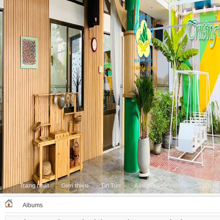
Trang nhất
Giới thiệu
Tin Tức
Albums
Videos
Liên hệ
Albums