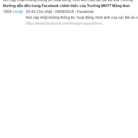
Nơi cập nhật những thông tin, hoạt động, hình ảnh của các Bé và nhà Trường.
Đường dẫn đến trang Facebook chính thức của Trường MNTT Măng Non
7009
20:45 Chủ nhật - 28/08/2016
-
Facebook
Chi tiết
Nơi cập nhật những thông tin, hoạt động, hình ảnh của các Bé và 
https://www.facebook.com/mangnonquynhon/...