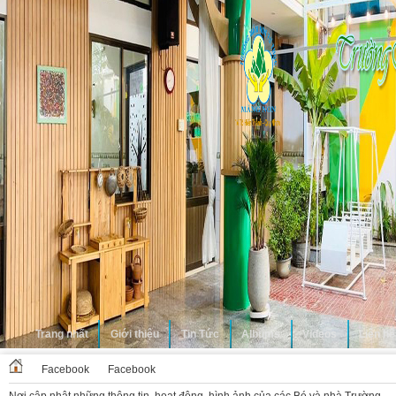
Trang nhất
Giới thiệu
Tin Tức
Albums
Videos
Liên hệ
Facebook
Facebook